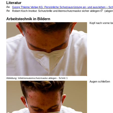
Literatur
Aa
Georg Thieme Verlag KG: Persönliche Schutzausrüstung an- und ausziehen – Sch
Aa
Robert Koch-Institut: Schutzbrille und Atemschutzmaske sicher ablegen
(abgeru
Arbeitstechnik in Bildern
Kopf nach vorne b
Abbildung: Infektionsatemschutzmaske ablegen - Schritt 1
Augen schließen