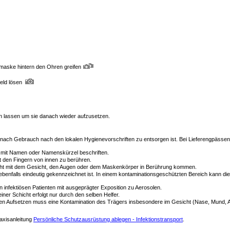
maske hintern den Ohren greifen
eld lösen
n lassen um sie danach wieder aufzusetzen.
s nach Gebrauch nach den lokalen Hygienevorschriften zu entsorgen ist. Bei Lieferengpä
mit Namen oder Namenskürzel beschriften.
 den Fingern von innen zu berühren.
icht mit dem Gesicht, den Augen oder dem Maskenkörper in Berührung kommen.
 ebenfalls eindeutig gekennzeichnet ist. In einem kontaminationsgeschützten Bereich kann d
nfektiösen Patienten mit ausgeprägter Exposition zu Aerosolen.
er Schicht erfolgt nur durch den selben Helfer.
euten Aufsetzen muss eine Kontamination des Trägers insbesondere im Gesicht (Nase, Mund,
axisanleitung
Persönliche Schutzausrüstung ablegen - Infektionstransport
.