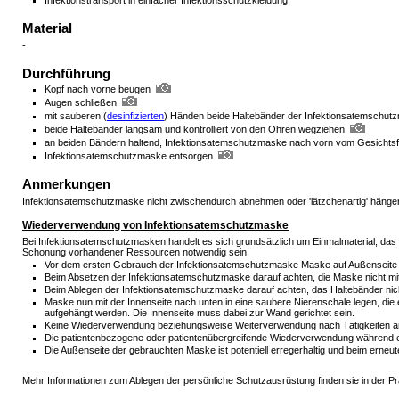
Infektionstransport in einfacher Infektionsschutzkleidung
Material
-
Durchführung
Kopf nach vorne beugen
Augen schließen
mit sauberen (
desinfizierten
) Händen beide Haltebänder der Infektionsatemschutz
beide Haltebänder langsam und kontrolliert von den Ohren wegziehen
an beiden Bändern haltend, Infektionsatemschutzmaske nach vorn vom Gesichtsf
Infektionsatemschutzmaske entsorgen
Anmerkungen
Infektionsatemschutzmaske nicht zwischendurch abnehmen oder 'lätzchenartig' hänge
Wiederverwendung von Infektionsatemschutzmaske
Bei Infektionsatemschutzmasken handelt es sich grundsätzlich um Einmalmaterial, da
Schonung vorhandener Ressourcen notwendig sein.
Vor dem ersten Gebrauch der Infektionsatemschutzmaske Maske auf Außenseite 
Beim Absetzen der Infektionsatemschutzmaske darauf achten, die Maske nicht mit
Beim Ablegen der Infektionsatemschutzmaske darauf achten, das Haltebänder n
Maske nun mit der Innenseite nach unten in eine saubere Nierenschale legen, die
aufgehängt werden. Die Innenseite muss dabei zur Wand gerichtet sein.
Keine Wiederverwendung beziehungsweise Weiterverwendung nach Tätigkeiten an i
Die patientenbezogene oder patientenübergreifende Wiederverwendung während ein
Die Außenseite der gebrauchten Maske ist potentiell erregerhaltig und beim ern
Mehr Informationen zum Ablegen der persönliche Schutzausrüstung finden sie in der Pr