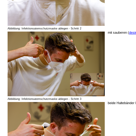
Abbildung: Infektionsatemschutzmaske ablegen - Schritt 2
mit sauberen (
desin
Abbildung: Infektionsatemschutzmaske ablegen - Schritt 3
beide Haltebänder 