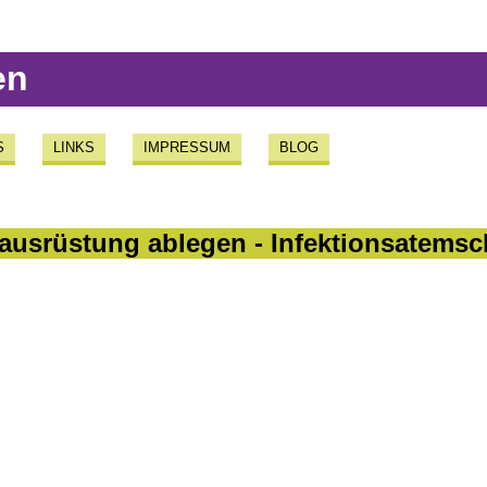
en
S
LINKS
IMPRESSUM
BLOG
zausrüstung ablegen - Infektionsatems