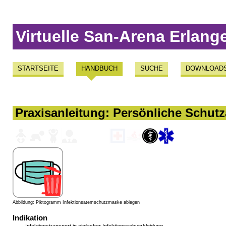
Virtuelle San-Arena Erlang
STARTSEITE
HANDBUCH
SUCHE
DOWNLOAD
Praxisanleitung: Persönliche Schut
Abbildung: Piktogramm Infektionsatemschutzmaske ablegen
Indikation