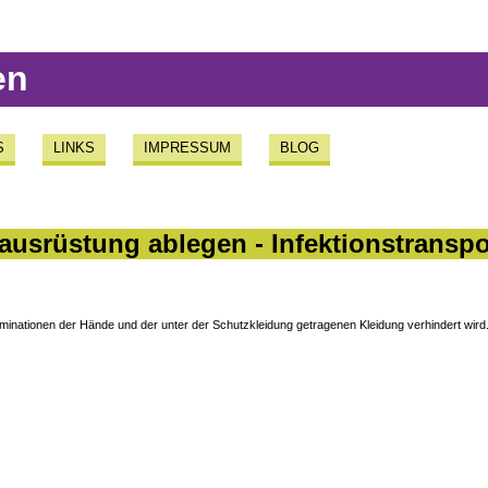
en
S
LINKS
IMPRESSUM
BLOG
ausrüstung ablegen - Infektionstranspo
aminationen der Hände und der unter der Schutzkleidung getragenen Kleidung verhindert wird