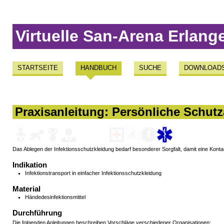
Virtuelle San-Arena Erlang
STARTSEITE
HANDBUCH
SUCHE
DOWNLOAD
Praxisanleitung: Persönliche Schutz
Das Ablegen der Infektionsschutzkleidung bedarf besonderer Sorgfalt, damit eine Kont
Indikation
Infektionstransport in einfacher Infektionsschutzkleidung
Material
Händedesinfektionsmittel
Durchführung
Die folgenden Anleitungen beschreiben Vorschläge verschiedener Organisationen: