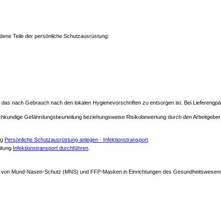
dene Teile der persönliche Schutzausrüstung:
al, das nach Gebrauch nach den lokalen Hygienevorschriften zu entsorgen ist. Bei Liefer
kundige Gefährdungsbeurteilung beziehungsweise Risikobewertung durch den Arbeitgeber v
ng
Persönliche Schutzausrüstung anlegen - Infektionstransport
.
eitung
Infektionstransport durchführen
.
 von Mund-Nasen-Schutz (MNS) und FFP-Masken in Einrichtungen des Gesundheitswesens 