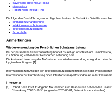
Bayerische Rote Kreuz (BRK)
pin-up-docs
Robert Koch-Institut (RKI)
Die folgenden Durchführungsvorschläge beschreiben die Technik im Detail für verschie
Einmalschutzhandschuhe
Infektionsatemschutzmaske
Infektionsschutzkleidung
Schutzbrille
Anmerkungen
Wiederverwendung der Persönlichen Schutzausrüstung
Bei der persönliche Schutzausrüstung handelt es sich grundsätzlich um Einmalmateri
zur Schonung vorhandener Ressourcen notwendig sein.
Die konkrete Umsetzung der Maßnahmen zur Wiederverwendung erfolgt durch eine fach
Hygienebeauftragten. [1]
Informationen zum Anlegen der Infektionsschutzkleidung finden sie in der Praxisanleitu
Informationen zur Durchführung eines Infektionstransportes finden sie in der Praxisanl
Literatur
[1]
Robert Koch-Institut: Mögliche Maßnahmen zum Ressourcen-schonenden Einsatz
Erkrankung COVID-19
(abgerufen 2020-05-01, Seite nicht mehr abrufbar)
.