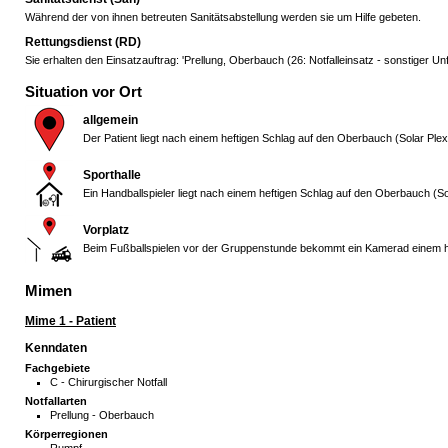
Während der von ihnen betreuten Sanitätsabstellung werden sie um Hilfe gebeten.
Rettungsdienst (RD)
Sie erhalten den Einsatzauftrag: 'Prellung, Oberbauch (26: Notfalleinsatz - sonstiger Unfa
Situation vor Ort
allgemein
Der Patient liegt nach einem heftigen Schlag auf den Oberbauch (Solar 
Sporthalle
Ein Handballspieler liegt nach einem heftigen Schlag auf den Oberbauch 
Vorplatz
Beim Fußballspielen vor der Gruppenstunde bekommt ein Kamerad einem he
Mimen
Mime 1 - Patient
Kenndaten
Fachgebiete
C - Chirurgischer Notfall
Notfallarten
Prellung - Oberbauch
Körperregionen