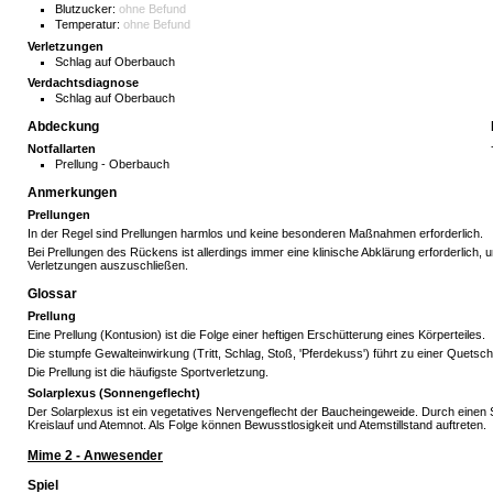
Blutzucker:
ohne Befund
Temperatur:
ohne Befund
Verletzungen
Schlag auf Oberbauch
Verdachtsdiagnose
Schlag auf Oberbauch
Abdeckung
Notfallarten
Prellung - Oberbauch
Anmerkungen
Prellungen
In der Regel sind Prellungen harmlos und keine besonderen Maßnahmen erforderlich.
Bei Prellungen des Rückens ist allerdings immer eine klinische Abklärung erforderlich,
Verletzungen auszuschließen.
Glossar
Prellung
Eine Prellung (Kontusion) ist die Folge einer heftigen Erschütterung eines Körperteiles.
Die stumpfe Gewalteinwirkung (Tritt, Schlag, Stoß, 'Pferdekuss') führt zu einer Quetsc
Die Prellung ist die häufigste Sportverletzung.
Solarplexus (Sonnengeflecht)
Der Solarplexus ist ein vegetatives Nervengeflecht der Baucheingeweide. Durch einen 
Kreislauf und Atemnot. Als Folge können Bewusstlosigkeit und Atemstillstand auftreten.
Mime 2 - Anwesender
Spiel