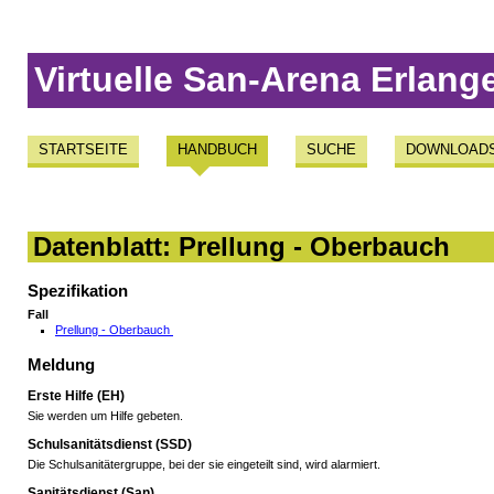
Virtuelle San-Arena Erlang
STARTSEITE
HANDBUCH
SUCHE
DOWNLOAD
Datenblatt: Prellung - Oberbauch
Spezifikation
Fall
Prellung - Oberbauch
Meldung
Erste Hilfe (EH)
Sie werden um Hilfe gebeten.
Schulsanitätsdienst (SSD)
Die Schulsanitätergruppe, bei der sie eingeteilt sind, wird alarmiert.
Sanitätsdienst (San)