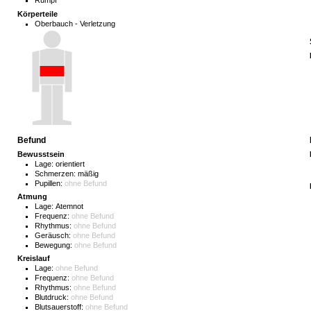
Rumpf
Körperteile
Oberbauch - Verletzung
Befund
Bewusstsein
Lage:
orientiert
Schmerzen:
mäßig
Pupillen:
ohne Befund
Atmung
Lage:
Atemnot
Frequenz:
ohne Befund
Rhythmus:
ohne Befund
Geräusch:
ohne Befund
Bewegung:
ohne Befund
Kreislauf
Lage:
ohne Befund
Frequenz:
ohne Befund
Rhythmus:
ohne Befund
Blutdruck:
ohne Befund
Blutsauerstoff:
ohne Befund