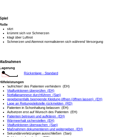
Spiel
Rolle
sitzt
krümmt sich vor Schmerzen
klagt über Luftnot
Schmerzen und Atemnot normalisieren sich während Versorgung
Maßnahmen
Lagerung
Rückenlage - Standard
Hilfeleistungen
'aufrichten' des Patienten verhindern (EH)
Vitalfunktionen überprüfen (EH)
Notfallanamnese durchführen (San)
gegebenenfalls beengende Kleidung öffnen (öffnen lassen) (EH)
Lage an Rettungsleitstelle rückmelden (RD)
Patienten in Schonhaltung belassen (EH)
Aufsetzen erst auf Wunsch des Patienten (EH)
Patienten betreuen und aufklären (EH)
Wärmeerhalt sicherstellen (EH)
Vitalfunktionen überwachen (San)
Maßnahmen dokumentieren und weitergeben (EH)
Sekundärverletzungen ausschließen (San)