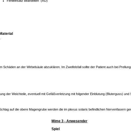
Fehleinsatz bearbeiten (RD)
Material
-
 um Schäden an der Wirbelsäule abzuklären. Im Zweifelsfall sollte der Patient auch bei Prell
hung der Weichteile, eventuell mit Gefäßverletzung mit folgender Einblutung (Bluterguss) und
Schlag auf die obere Magengrube werden die im plexus solaris befindlichen Nervenfasern ge
Mime 3 - Anwesender
Spiel