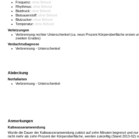
Frequenz:
ohne Befund
Rhythmus:
ohne Befund
Blutdruck:
ohne Befund
Blutsauerstoff:
ohne Befund
Blutzucker:
ohne Befund
Temperatur:
ohne Befund
Verletzungen
Verbrennung rechter Unterschenkel (ca. neun Prozent Körperoberfläche ersten u
zweiten Grades)
Verdachtsdiagnose
Verbrennung - Unterschenkel
Abdeckung
Notfallarten
Verbrennung - Unterschenkel
Anmerkungen
Kaltwasseranwendung
Wurde die Dauer der Kaltwasseranwendung zuletzt auf zehn Minuten begrenzt und n
nicht mehr als zehn Prozent der Körperoberfläche, werden zukünftig (Stand 2013-02) n