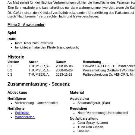
Als Maßeinheit für kleinflächige Verbrennungen gilt hier die Handfläche des Patienten (c
Eine Schmerzlinderung kann allerdings nur dann wahrgenommen werden, wenn die Kaltw
Die Gefahr einer, den Kreislauf zusätzlich belastenden, Unterkühlung des Patienten be
durch 'Nachbrennen' verursachte Haut- und Gewebeschäden.
Mime 2 - Anwesender
Spiel
Rolle
führt Helfer zum Patienten
berichtet er habe den Kleiderbrand gelöscht
Historie
Version
Autor
Datum
Bemerkung
0.1
THUMSER, A.
2008-05-08
Hinweis SALLECK, D. Einsatzbericht
0.2
THUMSER, A.
2008-05-29
Pressemeldung (Notfallort Wohnber
0.3
THUMSER, A.
2013-11-19
Fallbeschreibung Dr. VEHORN, M. (No
Zusammenfassung - Sequenz
Abdeckung
Material
Notfallarten
Ausrüstung
Verbrennung - Unterschenkel
Sauerstoffgerät (San)
Notfallorte
Requisiten
Spielplatz
Hose 'Verbrennung Unterschenkel'
Wohnbereich
Notfalldarstellung
Color Spray, tizianrot
Tube Uhu Classic
Vaseline