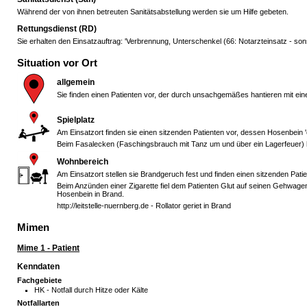
Während der von ihnen betreuten Sanitätsabstellung werden sie um Hilfe gebeten.
Rettungsdienst (RD)
Sie erhalten den Einsatzauftrag: 'Verbrennung, Unterschenkel (66: Notarzteinsatz - sonsti
Situation vor Ort
allgemein
Sie finden einen Patienten vor, der durch unsachgemäßes hantieren mit e
Spielplatz
Am Einsatzort finden sie einen sitzenden Patienten vor, dessen Hosenbein 'e
Beim Fasalecken (Faschingsbrauch mit Tanz um und über ein Lagerfeuer) 
Wohnbereich
Am Einsatzort stellen sie Brandgeruch fest und finden einen sitzenden Patie
Beim Anzünden einer Zigarette fiel dem Patienten Glut auf seinen Gehwage
Hosenbein in Brand.
http://leitstelle-nuernberg.de - Rollator geriet in Brand
Mimen
Mime 1 - Patient
Kenndaten
Fachgebiete
HK - Notfall durch Hitze oder Kälte
Notfallarten