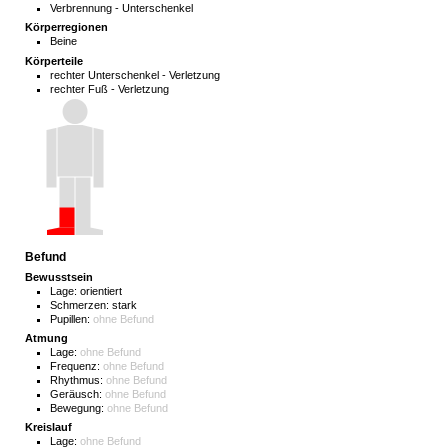
Verbrennung - Unterschenkel
Körperregionen
Beine
Körperteile
rechter Unterschenkel - Verletzung
rechter Fuß - Verletzung
Befund
Bewusstsein
Lage:
orientiert
Schmerzen:
stark
Pupillen:
ohne Befund
Atmung
Lage:
ohne Befund
Frequenz:
ohne Befund
Rhythmus:
ohne Befund
Geräusch:
ohne Befund
Bewegung:
ohne Befund
Kreislauf
Lage:
ohne Befund