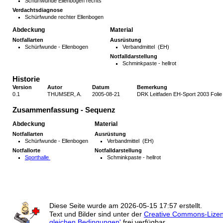
Schürfwunde Ellenbogen rechts
Verdachtsdiagnose
Schürfwunde rechter Ellenbogen
Abdeckung
Material
Notfallarten
Ausrüstung
Schürfwunde - Ellenbogen
Verbandmittel (EH)
Notfalldarstellung
Schminkpaste - hellrot
Historie
Version
Autor
Datum
Bemerkung
0.1
THUMSER, A.
2005-08-21
DRK Leitfaden EH-Sport 2003 Folie 
Zusammenfassung - Sequenz
Abdeckung
Material
Notfallarten
Ausrüstung
Schürfwunde - Ellenbogen
Verbandmittel (EH)
Notfallorte
Notfalldarstellung
Sporthalle
Schminkpaste - hellrot
Diese Seite wurde am
2026-05-15 17:57
erstellt.
Text und Bilder sind unter der
Creative Commons-Lize
gleichen Bedingungen'
frei verfügbar.