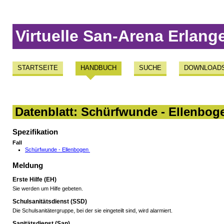
Virtuelle San-Arena Erlang
STARTSEITE
HANDBUCH
SUCHE
DOWNLOAD
Datenblatt: Schürfwunde - Ellenbog
Spezifikation
Fall
Schürfwunde - Ellenbogen
Meldung
Erste Hilfe (EH)
Sie werden um Hilfe gebeten.
Schulsanitätsdienst (SSD)
Die Schulsanitätergruppe, bei der sie eingeteilt sind, wird alarmiert.
Sanitätsdienst (San)