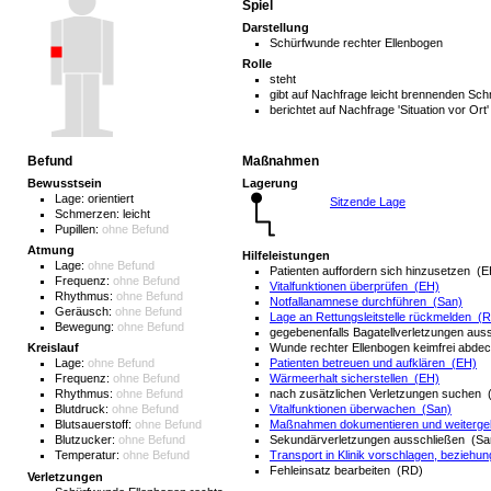
Spiel
Darstellung
Schürfwunde rechter Ellenbogen
Rolle
steht
gibt auf Nachfrage leicht brennenden Sc
berichtet auf Nachfrage 'Situation vor Ort
Befund
Maßnahmen
Bewusstsein
Lagerung
Lage:
orientiert
Sitzende Lage
Schmerzen:
leicht
Pupillen:
ohne Befund
Atmung
Hilfeleistungen
Lage:
ohne Befund
Patienten auffordern sich hinzusetzen (E
Frequenz:
ohne Befund
Vitalfunktionen überprüfen (EH)
Rhythmus:
ohne Befund
Notfallanamnese durchführen (San)
Geräusch:
ohne Befund
Lage an Rettungsleitstelle rückmelden (
Bewegung:
ohne Befund
gegebenenfalls Bagatellverletzungen au
Wunde rechter Ellenbogen keimfrei abde
Kreislauf
Patienten betreuen und aufklären (EH)
Lage:
ohne Befund
Wärmeerhalt sicherstellen (EH)
Frequenz:
ohne Befund
nach zusätzlichen Verletzungen suchen 
Rhythmus:
ohne Befund
Vitalfunktionen überwachen (San)
Blutdruck:
ohne Befund
Maßnahmen dokumentieren und weiterg
Blutsauerstoff:
ohne Befund
Sekundärverletzungen ausschließen (Sa
Blutzucker:
ohne Befund
Transport in Klinik vorschlagen, beziehu
Temperatur:
ohne Befund
Fehleinsatz bearbeiten (RD)
Verletzungen