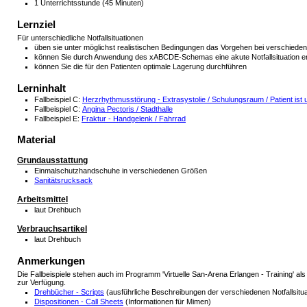
1 Unterrichtsstunde (45 Minuten)
Lernziel
Für unterschiedliche Notfallsituationen
üben sie unter möglichst realistischen Bedingungen das Vorgehen bei verschie
können Sie durch Anwendung des xABCDE-Schemas eine akute Notfallsituation er
können Sie die für den Patienten optimale Lagerung durchführen
Lerninhalt
Fallbeispiel C:
Herzrhythmusstörung - Extrasystolie / Schulungsraum / Patient ist u
Fallbeispiel C:
Angina Pectoris / Stadthalle
Fallbeispiel E:
Fraktur - Handgelenk / Fahrrad
Material
Grundausstattung
Einmalschutzhandschuhe in verschiedenen Größen
Sanitätsrucksack
Arbeitsmittel
laut Drehbuch
Verbrauchsartikel
laut Drehbuch
Anmerkungen
Die Fallbeispiele stehen auch im Programm 'Virtuelle San-Arena Erlangen - Training' a
zur Verfügung.
Drehbücher - Scripts
(ausführliche Beschreibungen der verschiedenen Notfallsitua
Dispositionen - Call Sheets
(Informationen für Mimen)