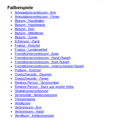
Fallbeispiele
Amputationsverletzung - Arm
Amputationsverletzung - Finger
Blutung - Handballen
Blutung - Handgelenk
Blutung - Kinn
Blutung - Mittelfinger
Blutung - Zunge
Erfrierung - Hand
Fraktur - Knöchel
Fraktur - Lendenwirbel
Fremdkörperverletzung - Auge
Fremdkörperverletzung - Hand (Nagel)
Fremdkörperverletzung - Kopf (Nagel)
Fremdkörperverletzung - Unterschenkel (Nagel)
Prellung - Knöchel
Quetschwunde - Daumen
Quetschwunde - Finger
Reglose Person - Stromschlag
Reglose Person - Sturz aus großer Höhe
Skalpierungsverletzung
Stromunfall - Niederspannung
Thoraxtrauma
Verblitzung
Verbrennung - Arm
Verbrennung - Hand
Vergiftung - Kohlenmonoxid