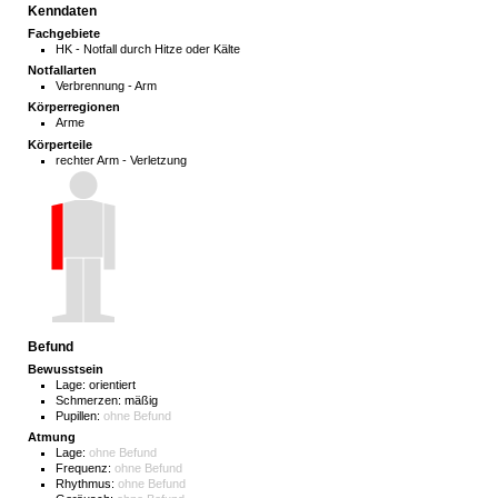
Kenndaten
Fachgebiete
HK - Notfall durch Hitze oder Kälte
Notfallarten
Verbrennung - Arm
Körperregionen
Arme
Körperteile
rechter Arm - Verletzung
Befund
Bewusstsein
Lage:
orientiert
Schmerzen:
mäßig
Pupillen:
ohne Befund
Atmung
Lage:
ohne Befund
Frequenz:
ohne Befund
Rhythmus:
ohne Befund