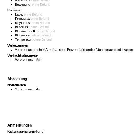
Geräusch:
ohne Befund
Bewegung:
ohne Befund
Kreislauf
Lage:
ohne Befund
Frequenz:
ohne Befund
Rhythmus:
ohne Befund
Blutdruck:
ohne Befund
Blutsauerstoff:
ohne Befund
Blutzucker:
ohne Befund
Temperatur:
ohne Befund
Verletzungen
Verbrennung rechter Arm (ca. neun Prozent Körperoberfläche ersten und zweite
Verdachtsdiagnose
Verbrennung - Arm
Abdeckung
Notfallarten
Verbrennung - Arm
Anmerkungen
Kaltwasseranwendung