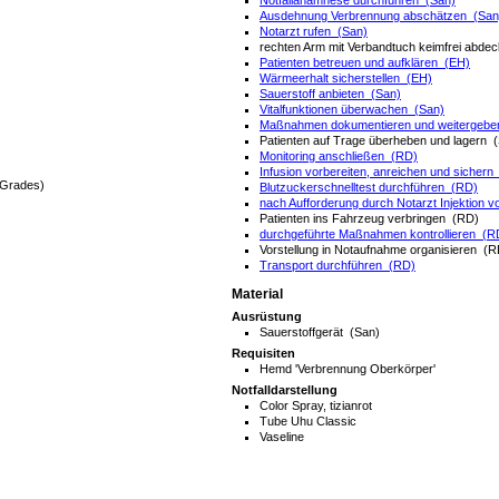
Notfallanamnese durchführen (San)
Ausdehnung Verbrennung abschätzen (San
Notarzt rufen (San)
rechten Arm mit Verbandtuch keimfrei abde
Patienten betreuen und aufklären (EH)
Wärmeerhalt sicherstellen (EH)
Sauerstoff anbieten (San)
Vitalfunktionen überwachen (San)
Maßnahmen dokumentieren und weitergebe
Patienten auf Trage überheben und lagern 
Monitoring anschließen (RD)
Infusion vorbereiten, anreichen und sichern
n Grades)
Blutzuckerschnelltest durchführen (RD)
nach Aufforderung durch Notarzt Injektion
Patienten ins Fahrzeug verbringen (RD)
durchgeführte Maßnahmen kontrollieren (R
Vorstellung in Notaufnahme organisieren (R
Transport durchführen (RD)
Material
Ausrüstung
Sauerstoffgerät (San)
Requisiten
Hemd 'Verbrennung Oberkörper'
Notfalldarstellung
Color Spray, tizianrot
Tube Uhu Classic
Vaseline