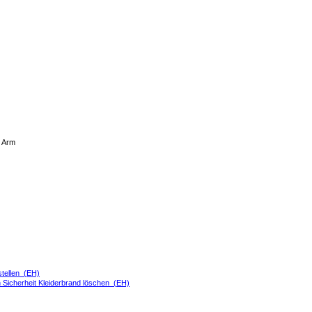
r Arm
stellen (EH)
 Sicherheit Kleiderbrand löschen (EH)