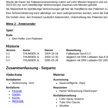
Wurde die Dauer der Kaltwasseranwendung zuletzt auf zehn Minuten begrenzt und nu
2013-02) nur noch kleinflächige Verbrennungen maximal zwei Minuten gekühlt.
Als Maßeinheit für kleinflächige Verbrennungen gilt hier die Handfläche des Patienten (c
Eine Schmerzlinderung kann allerdings nur dann wahrgenommen werden, wenn die Kaltw
Die Gefahr einer, den Kreislauf zusätzlich belastenden, Unterkühlung des Patienten b
Mime 2 - Anwesender
Spiel
Rolle
führt Helfer zum Patienten
Historie
Version
Autor
Datum
Bemerkung
0.1
THUMSER, A.
2004-10-18
Fallbeispiel San A 3.2
0.2
THUMSER, A.
2004-12-30
Abgleich mit DRK Leitfaden San A 20
0.3
THUMSER, A.
2005-03-28
Abgleich mit DRK Leitfaden EH 2001
Zusammenfassung - Sequenz
Abdeckung
Material
Notfallarten
Ausrüstung
Verbrennung - Arm
Sauerstoffgerät (San)
Notfallorte
Requisiten
Festzelt
Hemd 'Verbrennung Oberkörper'
Garten
Notfalldarstellung
Küche
Color Spray, tizianrot
Werkstatt
Tube Uhu Classic
Vaseline