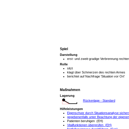
Spiel
Darstellung
erst- und zweit-gradige Verbrennung rechte
Rolle
sitzt
klagt über Schmerzen des rechten Armes
berichtet auf Nachfrage 'Situation vor Ort'
Maßnahmen
Lagerung
Rückenlage - Standard
Hilfeleistungen
Eigenschutz durch Situationsanalyse sicher
gegebenenfalls unter Beachtung der eigenen
Patienten beruhigen (EH)
Vitalfunktionen überprüfen (EH)