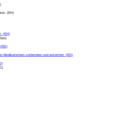
)
cken (EH)
n (EH)
(San)
 (RD)
 von Medikamenten vorbereiten und anreichen (RD)
D)
D)