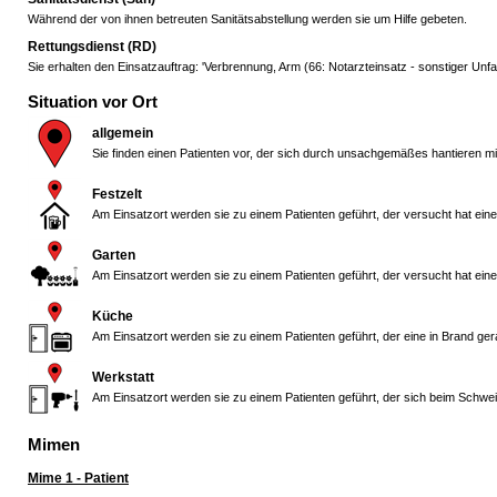
Während der von ihnen betreuten Sanitätsabstellung werden sie um Hilfe gebeten.
Rettungsdienst (RD)
Sie erhalten den Einsatzauftrag: 'Verbrennung, Arm (66: Notarzteinsatz - sonstiger Unfall)
Situation vor Ort
allgemein
Sie finden einen Patienten vor, der sich durch unsachgemäßes hantieren m
Festzelt
Am Einsatzort werden sie zu einem Patienten geführt, der versucht hat ei
Garten
Am Einsatzort werden sie zu einem Patienten geführt, der versucht hat ei
Küche
Am Einsatzort werden sie zu einem Patienten geführt, der eine in Brand ge
Werkstatt
Am Einsatzort werden sie zu einem Patienten geführt, der sich beim Schw
Mimen
Mime 1 - Patient