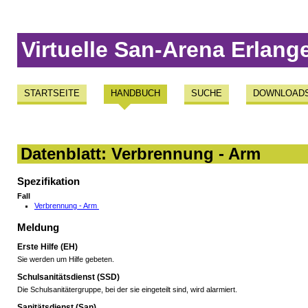
Virtuelle San-Arena Erlang
STARTSEITE
HANDBUCH
SUCHE
DOWNLOAD
Datenblatt: Verbrennung - Arm
Spezifikation
Fall
Verbrennung - Arm
Meldung
Erste Hilfe (EH)
Sie werden um Hilfe gebeten.
Schulsanitätsdienst (SSD)
Die Schulsanitätergruppe, bei der sie eingeteilt sind, wird alarmiert.
Sanitätsdienst (San)