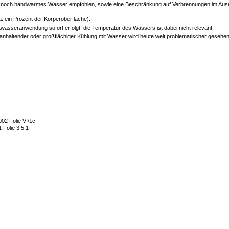
r noch handwarmes Wasser empfohlen, sowie eine Beschränkung auf Verbrennungen im Ausma
a. ein Prozent der Körperoberfläche).
asseranwendung sofort erfolgt, die Temperatur des Wassers ist dabei nicht relevant.
ei anhaltender oder großflächiger Kühlung mit Wasser wird heute weit problematischer gese
02 Folie VI/1c
 Folie 3.5.1