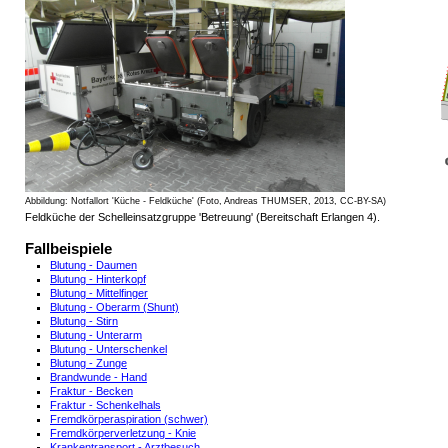
Abbildung: Notfallort 'Küche - Feldküche' (Foto, Andreas THUMSER, 2013, CC-BY-SA)
Feldküche der Schelleinsatzgruppe 'Betreuung' (Bereitschaft Erlangen 4).
Fallbeispiele
Blutung - Daumen
Blutung - Hinterkopf
Blutung - Mittelfinger
Blutung - Oberarm (Shunt)
Blutung - Stirn
Blutung - Unterarm
Blutung - Unterschenkel
Blutung - Zunge
Brandwunde - Hand
Fraktur - Becken
Fraktur - Schenkelhals
Fremdkörperaspiration (schwer)
Fremdkörperverletzung - Knie
Krankentransport - Arztbesuch