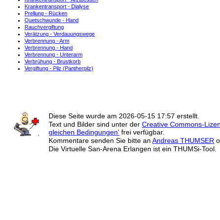
Krankentransport - Dialyse
Prellung - Rücken
Quetschwunde - Hand
Rauchvergiftung
Verätzung - Verdauungswege
Verbrennung - Arm
Verbrennung - Hand
Verbrennung - Unterarm
Verbrühung - Brustkorb
Vergiftung - Pilz (Pantherpilz)
Diese Seite wurde am
2026-05-15 17:57
erstellt.
Text und Bilder sind unter der
Creative Commons-Lize
gleichen Bedingungen'
frei verfügbar.
Kommentare senden Sie bitte an
Andreas THUMSER
o
Die Virtuelle San-Arena Erlangen ist ein THUMSi-Tool.