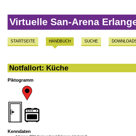
Virtuelle San-Arena Erlang
STARTSEITE
HANDBUCH
SUCHE
DOWNLOAD
Notfallort: Küche
Piktogramm
Kenndaten