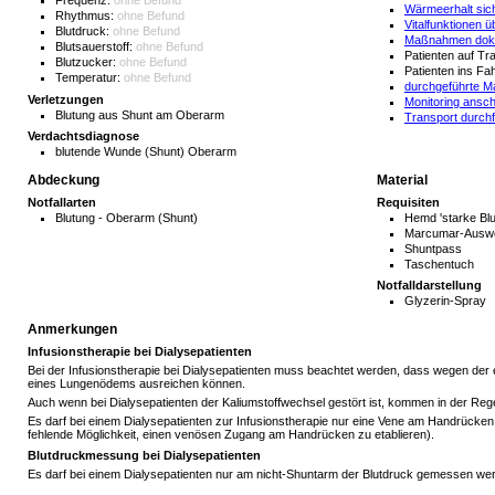
Frequenz:
ohne Befund
Wärmeerhalt sic
Rhythmus:
ohne Befund
Vitalfunktionen
Blutdruck:
ohne Befund
Maßnahmen doku
Blutsauerstoff:
ohne Befund
Patienten auf Tr
Blutzucker:
ohne Befund
Patienten ins F
Temperatur:
ohne Befund
durchgeführte M
Verletzungen
Monitoring ansc
Blutung aus Shunt am Oberarm
Transport durch
Verdachtsdiagnose
blutende Wunde (Shunt) Oberarm
Abdeckung
Material
Notfallarten
Requisiten
Blutung - Oberarm (Shunt)
Hemd 'starke Bl
Marcumar-Ausw
Shuntpass
Taschentuch
Notfalldarstellung
Glyzerin-Spray
Anmerkungen
Infusionstherapie bei Dialysepatienten
Bei der Infusionstherapie bei Dialysepatienten muss beachtet werden, dass wegen der e
eines Lungenödems ausreichen können.
Auch wenn bei Dialysepatienten der Kaliumstoffwechsel gestört ist, kommen in der Rege
Es darf bei einem Dialysepatienten zur Infusionstherapie nur eine Vene am Handrück
fehlende Möglichkeit, einen venösen Zugang am Handrücken zu etablieren).
Blutdruckmessung bei Dialysepatienten
Es darf bei einem Dialysepatienten nur am nicht-Shuntarm der Blutdruck gemessen wer