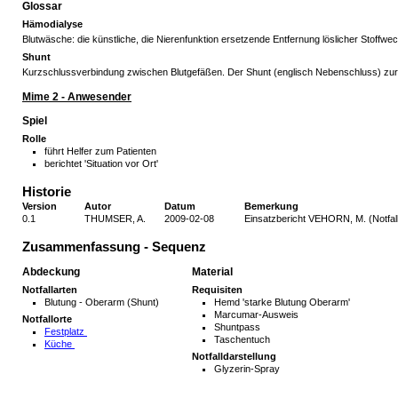
Glossar
Hämodialyse
Blutwäsche: die künstliche, die Nierenfunktion ersetzende Entfernung löslicher Stoffw
Shunt
Kurzschlussverbindung zwischen Blutgefäßen. Der Shunt (englisch Nebenschluss) zur Bl
Mime 2 - Anwesender
Spiel
Rolle
führt Helfer zum Patienten
berichtet 'Situation vor Ort'
Historie
Version
Autor
Datum
Bemerkung
0.1
THUMSER, A.
2009-02-08
Einsatzbericht VEHORN, M. (Notfal
Zusammenfassung - Sequenz
Abdeckung
Material
Notfallarten
Requisiten
Blutung - Oberarm (Shunt)
Hemd 'starke Blutung Oberarm'
Marcumar-Ausweis
Notfallorte
Shuntpass
Festplatz
Taschentuch
Küche
Notfalldarstellung
Glyzerin-Spray