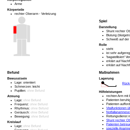
Arme
Körperteile
rechter Oberarm - Verletzung
Spiel
Darstellung
Shunt rechter 
Blutung (blutget
Schweiß auf der 
Rolle
steht
ist sehr aufgere
'bagatellisiert' Ve
erklärt auf Nach
erklärt auf Nach
Befund
Maßnahmen
Bewusstsein
Lagerung
Lage:
orientiert
Rücke
Schmerzen:
leicht
Pupillen:
ohne Befund
Hilfeleistungen
rechten Arm mit
Atmung
Patienten beruh
Lage:
ohne Befund
Patienten auffor
Frequenz:
ohne Befund
Vitalfunktionen 
Rhythmus:
ohne Befund
Notfallanamnese
Geräusch:
ohne Befund
Rettungsdienst 
Bewegung:
ohne Befund
Shunt rechter O
Kreislauf
Patienten betreu
Lage:
ohne Befund
spezielle Anamne