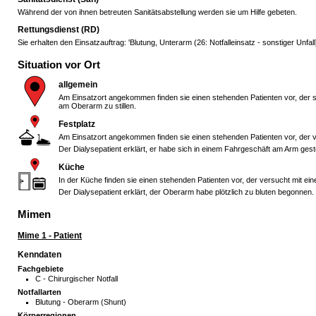
Während der von ihnen betreuten Sanitätsabstellung werden sie um Hilfe gebeten.
Rettungsdienst (RD)
Sie erhalten den Einsatzauftrag: 'Blutung, Unterarm (26: Notfalleinsatz - sonstiger Unfall);
Situation vor Ort
allgemein
Am Einsatzort angekommen finden sie einen stehenden Patienten vor, der 
am Oberarm zu stillen.
Festplatz
Am Einsatzort angekommen finden sie einen stehenden Patienten vor, der v
Der Dialysepatient erklärt, er habe sich in einem Fahrgeschäft am Arm ges
Küche
In der Küche finden sie einen stehenden Patienten vor, der versucht mit e
Der Dialysepatient erklärt, der Oberarm habe plötzlich zu bluten begonnen.
Mimen
Mime 1 - Patient
Kenndaten
Fachgebiete
C - Chirurgischer Notfall
Notfallarten
Blutung - Oberarm (Shunt)
Körperregionen