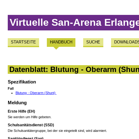
Virtuelle San-Arena Erlang
STARTSEITE
HANDBUCH
SUCHE
DOWNLOAD
Datenblatt: Blutung - Oberarm (Shun
Spezifikation
Fall
Blutung - Oberarm (Shunt)
Meldung
Erste Hilfe (EH)
Sie werden um Hilfe gebeten.
Schulsanitätsdienst (SSD)
Die Schulsanitätergruppe, bei der sie eingeteilt sind, wird alarmiert.
Sanitätsdienst (San)