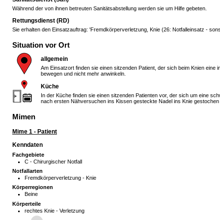
Während der von ihnen betreuten Sanitätsabstellung werden sie um Hilfe gebeten.
Rettungsdienst (RD)
Sie erhalten den Einsatzauftrag: 'Fremdkörperverletzung, Knie (26: Notfalleinsatz - sonsti
Situation vor Ort
allgemein
Am Einsatzort finden sie einen sitzenden Patient, der sich beim Knien ein
bewegen und nicht mehr anwinkeln.
Küche
In der Küche finden sie einen sitzenden Patienten vor, der sich um eine sc
nach ersten Nähversuchen ins Kissen gesteckte Nadel ins Knie gestochen 
Mimen
Mime 1 - Patient
Kenndaten
Fachgebiete
C - Chirurgischer Notfall
Notfallarten
Fremdkörperverletzung - Knie
Körperregionen
Beine
Körperteile
rechtes Knie - Verletzung