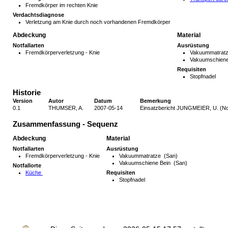
Fremdkörper im rechten Knie
Verdachtsdiagnose
Verletzung am Knie durch noch vorhandenen Fremdkörper
Abdeckung
Material
Notfallarten
Ausrüstung
Fremdkörperverletzung - Knie
Vakuummatratz
Vakuumschiene
Requisiten
Stopfnadel
Historie
Version
Autor
Datum
Bemerkung
0.1
THUMSER, A.
2007-05-14
Einsatzbericht JUNGMEIER, U. (Not
Zusammenfassung - Sequenz
Abdeckung
Material
Notfallarten
Ausrüstung
Fremdkörperverletzung - Knie
Vakuummatratze (San)
Vakuumschiene Bein (San)
Notfallorte
Küche
Requisiten
Stopfnadel