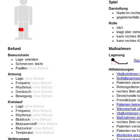
Spiel
Darstellung
Nadel im recht
gegebenenfalls 
Rolle
sitzt
klagt über zie
kann rechtes 
kann rechtes K
Befund
Maßnahmen
Bewusstsein
Lagerung
Lage:
orientiert
Rüc
Schmerzen:
leicht
Pupillen:
ohne Befund
Hilfeleistungen
Vitalfunktionen
Atmung
Notfallanamnes
Lage:
ohne Befund
Patienten sitz
Frequenz:
ohne Befund
Rettungsdienst
Rhythmus:
ohne Befund
rechtes Bein a
Geräusch:
ohne Befund
Einstichstelle 
Bewegung:
ohne Befund
Fremdkörper s
Kreislauf
Patienten betr
Lage:
ohne Befund
Wärmeerhalt si
Frequenz:
ohne Befund
Vitalfunktione
Rhythmus:
ohne Befund
Maßnahmen dok
Blutdruck:
ohne Befund
rechtes Bein ru
Blutsauerstoff:
ohne Befund
Patienten vors
Blutzucker:
ohne Befund
Patienten ins 
Temperatur:
ohne Befund
Monitoring ans
Verletzungen
Transport dur