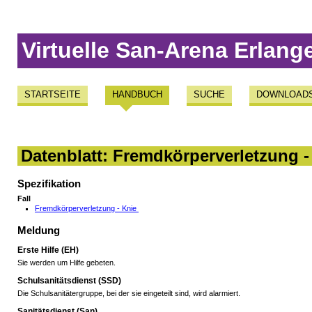
Virtuelle San-Arena Erlang
STARTSEITE
HANDBUCH
SUCHE
DOWNLOAD
Datenblatt: Fremdkörperverletzung -
Spezifikation
Fall
Fremdkörperverletzung - Knie
Meldung
Erste Hilfe (EH)
Sie werden um Hilfe gebeten.
Schulsanitätsdienst (SSD)
Die Schulsanitätergruppe, bei der sie eingeteilt sind, wird alarmiert.
Sanitätsdienst (San)