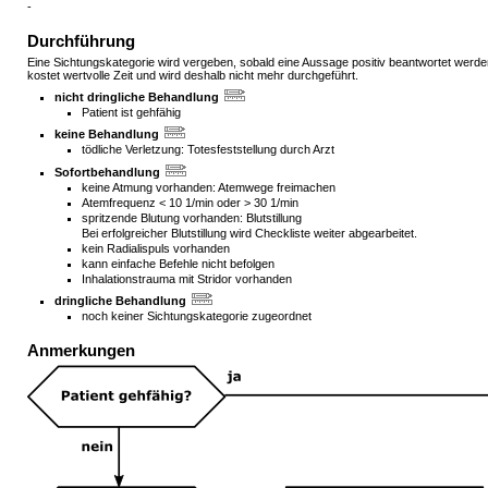
-
Durchführung
Eine Sichtungskategorie wird vergeben, sobald eine Aussage positiv beantwortet werd
kostet wertvolle Zeit und wird deshalb nicht mehr durchgeführt.
nicht dringliche Behandlung
Patient ist gehfähig
keine Behandlung
tödliche Verletzung: Totesfeststellung durch Arzt
Sofortbehandlung
keine Atmung vorhanden: Atemwege freimachen
Atemfrequenz < 10 1/min oder > 30 1/min
spritzende Blutung vorhanden: Blutstillung
Bei erfolgreicher Blutstillung wird Checkliste weiter abgearbeitet.
kein Radialispuls vorhanden
kann einfache Befehle nicht befolgen
Inhalationstrauma mit Stridor vorhanden
dringliche Behandlung
noch keiner Sichtungskategorie zugeordnet
Anmerkungen