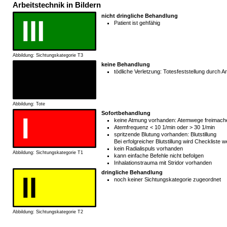
Arbeitstechnik in Bildern
nicht dringliche Behandlung
Patient ist gehfähig
Abbildung: Sichtungskategorie T3
keine Behandlung
tödliche Verletzung: Totesfeststellung durch Ar
Abbildung: Tote
Sofortbehandlung
keine Atmung vorhanden: Atemwege freimach
Atemfrequenz < 10 1/min oder > 30 1/min
spritzende Blutung vorhanden: Blutstillung
Bei erfolgreicher Blutstillung wird Checkliste w
kein Radialispuls vorhanden
Abbildung: Sichtungskategorie T1
kann einfache Befehle nicht befolgen
Inhalationstrauma mit Stridor vorhanden
dringliche Behandlung
noch keiner Sichtungskategorie zugeordnet
Abbildung: Sichtungskategorie T2