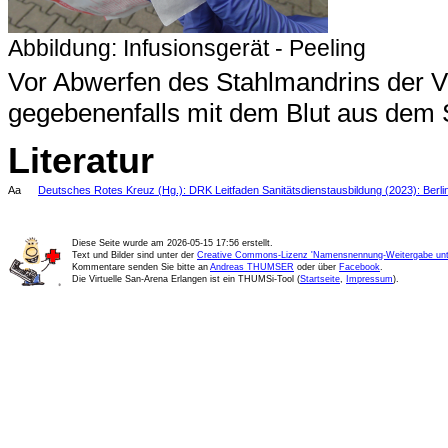
Abbildung: Infusionsgerät - Peeling
Vor Abwerfen des Stahlmandrins der V
gegebenenfalls mit dem Blut aus dem
Literatur
Aa
Deutsches Rotes Kreuz (Hg.): DRK Leitfaden Sanitätsdienstausbildung (2023): Berli
Diese Seite wurde am
2026-05-15 17:56
erstellt.
Text und Bilder sind unter der
Creative Commons-Lizenz 'Namensnennung-Weitergabe unte
Kommentare senden Sie bitte an
Andreas THUMSER
oder über
Facebook
.
Die Virtuelle San-Arena Erlangen ist ein THUMSi-Tool (
Startseite
,
Impressum
).