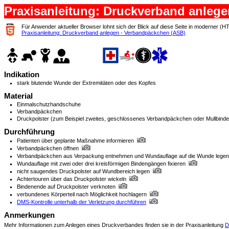
Praxisanleitung: Druckverband anleg
Für Anwender aktueller Browser lohnt sich der Blick auf diese Seite in moderner (H
Praxisanleitung: Druckverband anlegen - Verbandpäckchen (ASB)
Indikation
stark blutende Wunde der Extremitäten oder des Kopfes
Material
Einmalschutzhandschuhe
Verbandpäckchen
Druckpolster (zum Beispiel zweites, geschlossenes Verbandpäckchen oder Mullbinde
Durchführung
Patienten über geplante Maßnahme informieren
Verbandpäckchen öffnen
Verbandpäckchen aus Verpackung entnehmen und Wundauflage auf die Wunde legen
Wundauflage mit zwei oder drei kreisförmigen Bindengängen fixieren
nicht saugendes Druckpolster auf Wundbereich legen
Achtertouren über das Druckpolster wickeln
Bindenende auf Druckpolster verknoten
verbundenes Körperteil nach Möglichkeit hochlagern
DMS-Kontrolle unterhalb der Verletzung durchführen
Anmerkungen
Mehr Informationen zum Anlegen eines Druckverbandes finden sie in der Praxisanleitung
D