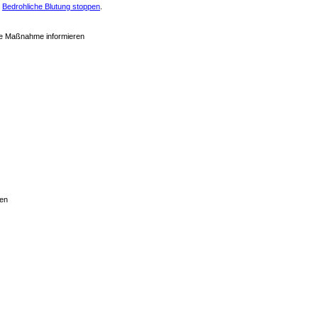
g
Bedrohliche Blutung stoppen
.
te Maßnahme informieren
en