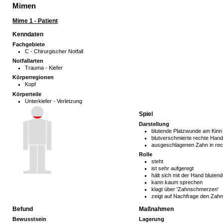
Mimen
Mime 1 - Patient
Kenndaten
Fachgebiete
C - Chirurgischer Notfall
Notfallarten
Trauma - Kiefer
Körperregionen
Kopf
Körperteile
Unterkiefer - Verletzung
Spiel
Darstellung
blutende Platzwunde am Kin
blutverschmierte rechte Han
ausgeschlagenen Zahn in re
Rolle
steht
ist sehr aufgeregt
hält sich mit der Hand blute
kann kaum sprechen
klagt über 'Zahnschmerzen'
zeigt auf Nachfrage den Zah
Befund
Maßnahmen
Bewusstsein
Lagerung