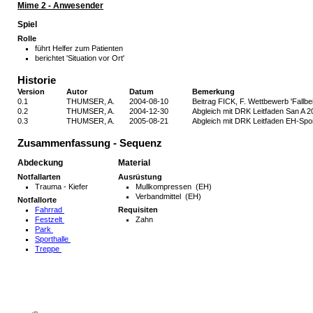
Mime 2 - Anwesender
Spiel
Rolle
führt Helfer zum Patienten
berichtet 'Situation vor Ort'
Historie
Version
Autor
Datum
Bemerkung
0.1
THUMSER, A.
2004-08-10
Beitrag FICK, F. Wettbewerb 'Fallbei
0.2
THUMSER, A.
2004-12-30
Abgleich mit DRK Leitfaden San A 20
0.3
THUMSER, A.
2005-08-21
Abgleich mit DRK Leitfaden EH-Spor
Zusammenfassung - Sequenz
Abdeckung
Material
Notfallarten
Ausrüstung
Trauma - Kiefer
Mullkompressen (EH)
Verbandmittel (EH)
Notfallorte
Fahrrad
Requisiten
Festzelt
Zahn
Park
Sporthalle
Treppe