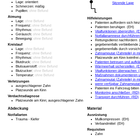
Lage:
orientiert
Sitzende Lage
Schmerzen:
mäßig
Pupillen:
ohne Befund
Atmung
Hilfeleistungen
Lage:
ohne Befund
Patienten auffordern sich hi
Frequenz:
ohne Befund
Patienten beruhigen (EH)
Rhythmus:
ohne Befund
Vitalfunktionen überprüfen (
Geräusch:
ohne Befund
Notfallanamnese durchführen
Bewegung:
ohne Befund
Rettungsdienst nachfordern 
gegebenenfalls verbleibende 
Kreislauf
gegebenenfalls durch vorsicht
Lage:
ohne Befund
Zahnamputat (Zahnteile) in m
Frequenz:
ohne Befund
Platzwunde am Kinn keimfre
Rhythmus:
ohne Befund
Patienten betreuen und aufkl
Blutdruck:
ohne Befund
Wärmeerhalt sicherstellen (
Blutsauerstoff:
ohne Befund
Vitalfunktionen überwachen 
Blutzucker:
ohne Befund
Maßnahmen dokumentieren u
Temperatur:
ohne Befund
Zahnamputat (Zahnteile) in mi
Verletzungen
wenn verfügbar Zahnamputat (
ausgeschlagener Zahn
Patienten ins Fahrzeug bitte
Platzwunde am Kinn
Monitoring anschließen (RD)
Verdachtsdiagnose
Transport durchführen (RD)
Platzwunde am Kinn; ausgeschlagener Zahn
Abdeckung
Material
Notfallarten
Ausrüstung
Trauma - Kiefer
Mullkompressen (EH)
Verbandmittel (EH)
Requisiten
Zahn