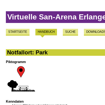
Virtuelle San-Arena Erlang
STARTSEITE
HANDBUCH
SUCHE
DOWNLOAD
Notfallort: Park
Piktogramm
Kenndaten