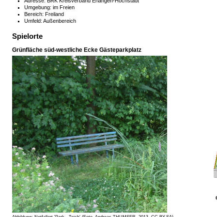
Adresse: BRK Kreisverband Erlangen-Höchstadt
Umgebung: im Freien
Bereich: Freiland
Umfeld: Außenbereich
Spielorte
Grünfläche süd-westliche Ecke Gästeparkplatz
Abbildung: Notfallort 'Park - Teich' (Foto, Andreas THUMSER, 2013, CC-BY-SA)