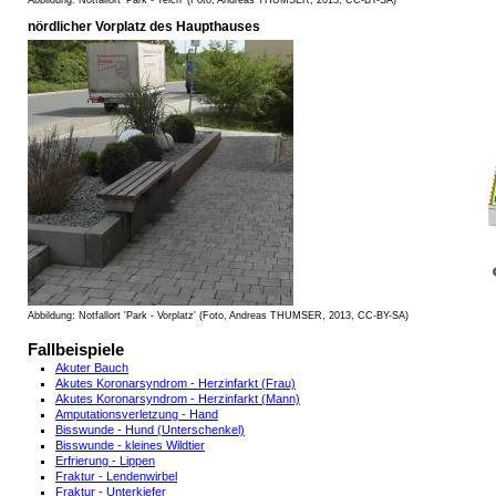
nördlicher Vorplatz des Haupthauses
Abbildung: Notfallort 'Park - Vorplatz' (Foto, Andreas THUMSER, 2013, CC-BY-SA)
Fallbeispiele
Akuter Bauch
Akutes Koronarsyndrom - Herzinfarkt (Frau)
Akutes Koronarsyndrom - Herzinfarkt (Mann)
Amputationsverletzung - Hand
Bisswunde - Hund (Unterschenkel)
Bisswunde - kleines Wildtier
Erfrierung - Lippen
Fraktur - Lendenwirbel
Fraktur - Unterkiefer