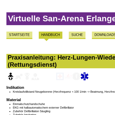
Virtuelle San-Arena Erlang
STARTSEITE
HANDBUCH
SUCHE
DOWNLOAD
Praxisanleitung: Herz-Lungen-Wied
(Rettungsdienst)
Indikation
Kreislaufstillstand Neugeborene (Herzfrequenz < 100 1/min -> Beatmung, Herzf
Material
Einmalschutzhandschuhe
EKG mit halbautomatischem externer Defibrillator
Zubehör Defibrillation Säugling
Zubehör Intubation