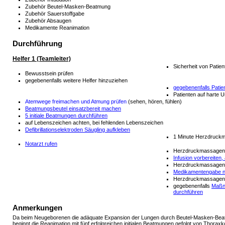
Zubehör Beutel-Masken-Beatmung
Zubehör Sauerstoffgabe
Zubehör Absaugen
Medikamente Reanimation
Durchführung
Helfer 1 (Teamleiter)
Sicherheit von Patie
Bewusstsein prüfen
gegebenenfalls weitere Helfer hinzuziehen
gegebenenfalls Patie
Patienten auf harte U
Atemwege freimachen und Atmung prüfen
(sehen, hören, fühlen)
Beatmungsbeutel einsatzbereit machen
5 initiale Beatmungen durchführen
auf Lebenszeichen achten, bei fehlenden Lebenszeichen
Defibrillationselektroden Säugling aufkleben
1 Minute Herzdruck
Notarzt rufen
Herzdruckmassagen u
Infusion vorbereiten,
Herzdruckmassagen u
Medikamentengabe n
Herzdruckmassagen u
gegebenenfalls
Maßna
durchführen
Anmerkungen
Da beim Neugeborenen die adäquate Expansion der Lungen durch Beutel-Masken-Beatmung
beginnt die Reanimation mit fünf erfolgreichen initialen Beatmungen gefolgt von Th