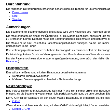
Durchführung
Die folgenden Durchführungsvorschläge beschreiben die Technik für unterschiedlich alt
Erwachsener
Kind
Säugling
Anmerkungen
Die Beatmung mit Beatmungsbeutel und Maske wird vom Kopfende des Patienten durch
Die Maskenbeatmung erfolgt mit Überdruck. Ist die Maske nicht dicht, entweicht Luf
zu Erbrechen führen. Deshalb muss der Beatmungsbeutel gleichmäßig und gefühlvoll g
Die Maske muss am Gesicht des Patienten möglichst dicht aufliegen, da die Luft immer
gelangt nicht in die Lunge.
Bei Beatmungsproblemen oder zu hohem Atemwegsdruck müssen sofort die Atemwege üb
Es ist wichtig, keinen Druck auf die Augen oder den Mundboden auszuüben, da es so
Hat der Patient noch eine eigene, aber ungenügende Atmung, unterstützt der Helfer d
Beatmung
).
Erfolgskontrolle
Eine wirksame Beatmung mit dem Beatmungsbeutel erkennt man an
sichtbaren Thoraxbewegungen
hörbaren Beatmungsgeräuschen beim Abhören der Lunge
Maskendichtigkeit
Eine vollständig dichte Maskenauflage ist in der Praxis nicht immer erreichbar. Besonde
bringen, als die Beatmung wegen einer nicht perfekten Abdichtung zu unterbrechen. Die
Der C-Griff ist der Standard bei der Beutel-Maske-Beatmung. Er ermöglicht es, die Ma
C-Griff
Wenn eine ausreichende Abdichtung mit dem C-Griff nicht möglich ist, können zweihä
Doppel-C-Griff