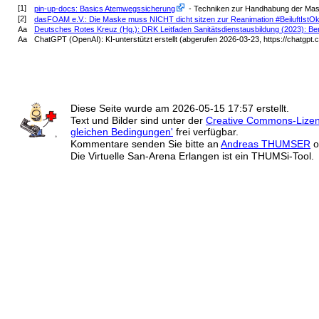
[1]
pin-up-docs: Basics Atemwegssicherung
- Techniken zur Handhabung der Mas
[2]
dasFOAM e.V.: Die Maske muss NICHT dicht sitzen zur Reanimation #BeiluftIstO
Aa
Deutsches Rotes Kreuz (Hg.): DRK Leitfaden Sanitätsdienstausbildung (2023): Ber
Aa
ChatGPT (OpenAI): KI-unterstützt erstellt (abgerufen 2026-03-23, https://chatgpt.
Diese Seite wurde am
2026-05-15 17:57
erstellt.
Text und Bilder sind unter der
Creative Commons-Lize
gleichen Bedingungen'
frei verfügbar.
Kommentare senden Sie bitte an
Andreas THUMSER
o
Die Virtuelle San-Arena Erlangen ist ein THUMSi-Tool.